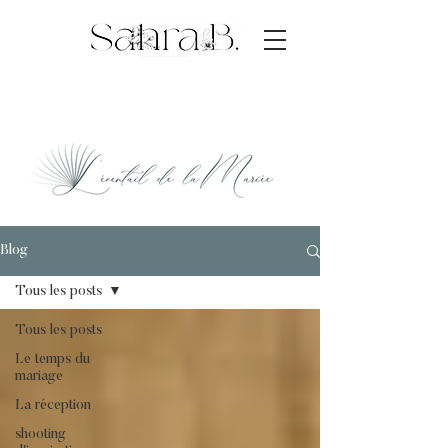
idée déco mariage
Blog
Tous les posts
Tous les posts
Le temps du
mariage
La réception
shooting